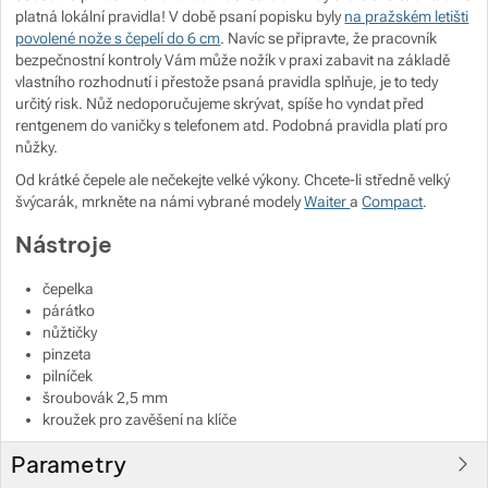
platná lokální pravidla! V době psaní popisku byly
na pražském letišti
povolené nože s čepelí do 6 cm
. Navíc se připravte, že pracovník
bezpečnostní kontroly Vám může nožík v praxi zabavit na základě
vlastního rozhodnutí i přestože psaná pravidla splňuje, je to tedy
určitý risk. Nůž nedoporučujeme skrývat, spíše ho vyndat před
rentgenem do vaničky s telefonem atd. Podobná pravidla platí pro
nůžky.
Od krátké čepele ale nečekejte velké výkony. Chcete-li středně velký
švýcarák, mrkněte na námi vybrané modely
Waiter
a
Compact
.
Nástroje
čepelka
párátko
nůžtičky
pinzeta
pilníček
šroubovák 2,5 mm
kroužek pro zavěšení na klíče
Parametry