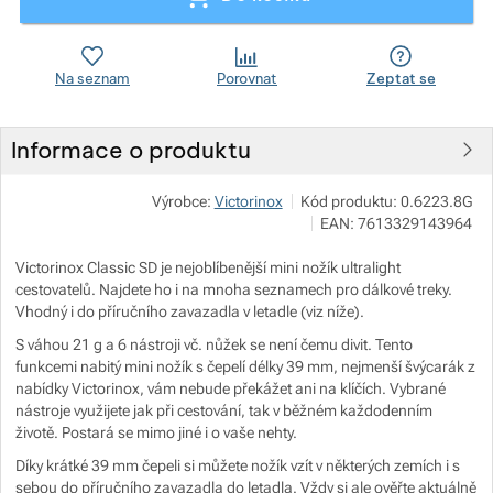
Zobrazit více
Zobrazit více
Na seznam
Porovnat
Zeptat se
Zobrazit více
Informace o produktu
Zobrazit více
Výrobce:
Victorinox
Kód produktu:
0.6223.8G
EAN:
7613329143964
Zobrazit více
Zobrazit více
Victorinox Classic SD je nejoblíbenější mini nožík ultralight
cestovatelů. Najdete ho i na mnoha seznamech pro dálkové treky.
Vhodný i do příručního zavazadla v letadle (viz níže).
Zobrazit více
S váhou 21 g a 6 nástroji vč. nůžek se není čemu divit. Tento
funkcemi nabitý mini nožík s čepelí délky 39 mm, nejmenší švýcarák z
nabídky Victorinox, vám nebude překážet ani na klíčích. Vybrané
nástroje využijete jak při cestování, tak v běžném každodenním
životě. Postará se mimo jiné i o vaše nehty.
Díky krátké 39 mm čepeli si můžete nožík vzít v některých zemích i s
sebou do příručního zavazadla do letadla. Vždy si ale ověřte aktuálně