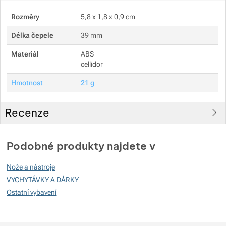
Rozměry
5,8 x 1,8 x 0,9 cm
Délka čepele
39 mm
Materiál
ABS
cellidor
Hmotnost
21 g
Recenze
Pro vkládání recenzí je nutné se přihlásit.
Podobné produkty najdete v
Recenze
Nože a nástroje
Nebyla přidána žádná recenze.
VYCHYTÁVKY A DÁRKY
Ostatní vybavení