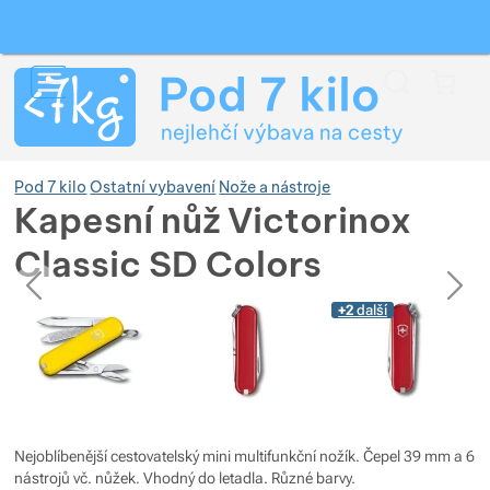
Vyhledávání
Menu
Koš
Pod 7 kilo
Ostatní vybavení
Nože a nástroje
Kapesní nůž Victorinox
Classic SD Colors
Zobrazit více
předchozí
následující
Fotografie
Fotografie
+2
další
Zobrazit více
Zobrazit více
Zobrazit více
Zobrazit více
Zobrazit více
Zobrazit více
Zobrazit více
Zobrazit více
Zobrazit více
Zobrazit více
Nejoblíbenější cestovatelský mini multifunkční nožík. Čepel 39 mm a 6
nástrojů vč. nůžek. Vhodný do letadla. Různé barvy.