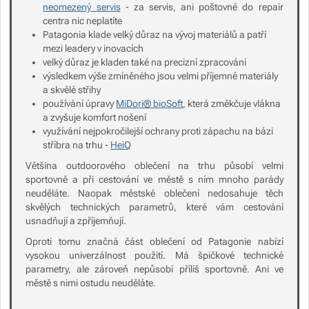
neomezený servis
- za servis, ani poštovné do repair
centra nic neplatíte
Patagonia klade velký důraz na vývoj materiálů a patří
mezi leadery v inovacích
velký důraz je kladen také na precizní zpracování
výsledkem výše zmíněného jsou velmi příjemné materiály
a skvělé střihy
používání úpravy
MiDori® bioSoft
, která změkčuje vlákna
a zvyšuje komfort nošení
využívání nejpokročilejší ochrany proti zápachu na bázi
stříbra na trhu -
HeiQ
Většina outdoorového oblečení na trhu působí velmi
sportovně a při cestování ve městě s ním mnoho parády
neuděláte. Naopak městské oblečení nedosahuje těch
skvělých technických parametrů, které vám cestování
usnadňují a zpříjemňují.
Oproti tomu značná část oblečení od Patagonie nabízí
vysokou univerzálnost použití. Má špičkové technické
parametry, ale zároveň nepůsobí příliš sportovně. Ani ve
městě s nimi ostudu neuděláte.