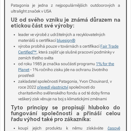
Patagonia je jedna z nejpopulárnějších outdoorových a
ultralight značek v USA
Už od svého vzniku je známá důrazem na
etickou část své výroby:
leader ve výrobě z udržitelných a recyklovatelných
materiálů s certifikací
bluesign®
výroba probíhá pouze v továrnách s certifikací
Fair Trade
Certified™
, která zajišťuje slušné pracovní podmínky v
zemích třetího světa
od roku 1985 je značka součástí programu
1% for the
Planet
- 1% ročního zisku jde na ochranu životního
prostředí
zakladatel společnosti Patagonia, Yvon Chouinard, v
roce 2022
převedl vlastnictví
společnosti do
charitativního svěřenského fondu a od té doby firma
veškerý zisk věnuje na boj s klimatickými změnami
Tyto principy se propisují hluboko do
fungování společnosti a přináší celou
řadu výhod také pro zákazníka:
koupí jejich produktu k němu získáváte
časově