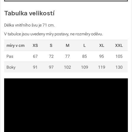
Tabulka velikostí
Délka vnitřního švu je 71 cm.
V tabulce jsou uvedeny míry postavy, ne rozměry oděvu.
míry v cm
XS
S
M
L
XL
XXL
Pas
67
72
77
85
95
105
Boky
91
97
102
109
119
130