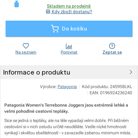
Skladem na prodejně
Kdy zboží dostanu?
Zobrazit více
Zobrazit více
Do košíku
Zobrazit více
Zobrazit více
Zobrazit více
Na seznam
Porovnat
Zeptat se
Zobrazit více
Informace o produktu
Výrobce:
Patagonia
Kód produktu:
24595BLKL
EAN:
0196924236240
Zobrazit více
Patagonia Women's Terrebonne Joggers jsou extrémně lehké a
velmi pohodlné cestovní tepláky.
Zobrazit více
Sice se jedná o tepláky, ale na těle vypadají velmi dobře. Při běžném
cestování si v nich ostudu určitě neuděláte. Vedle nízké hmotnosti
Zobrazit více
vynikají i skvělou sbalitelností - v zavazadle zaberou minimum místa.