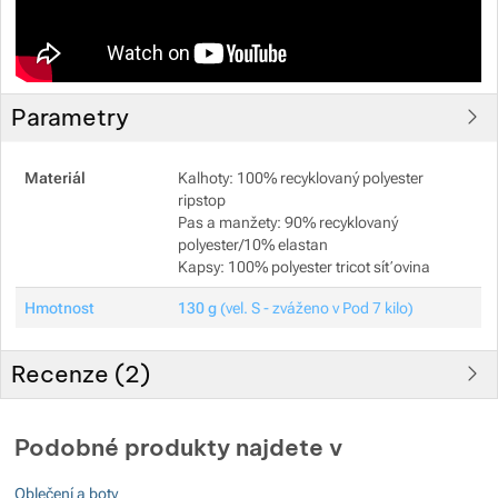
Parametry
Materiál
Kalhoty: 100% recyklovaný polyester
ripstop
Pas a manžety: 90% recyklovaný
polyester/10% elastan
Kapsy: 100% polyester tricot síťovina
Hmotnost
130 g
(vel. S - zváženo v Pod 7 kilo)
Recenze (
2
)
Hodnocení zákazníků
Podobné produkty najdete v
100
Oblečení a boty
%