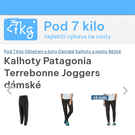
Vyhledávání
Menu
Koš
Pod 7 kilo
Oblečení a boty
Dámské
Kalhoty a legíny
Běžné
Kalhoty Patagonia
Terrebonne Joggers
Zobrazit více
dámské
předchozí
následující
Zobrazit více
Zobrazit více
Fotografie
Fotografie
+3
další
Zobrazit více
Zobrazit více
Zobrazit více
Zobrazit více
Zobrazit více