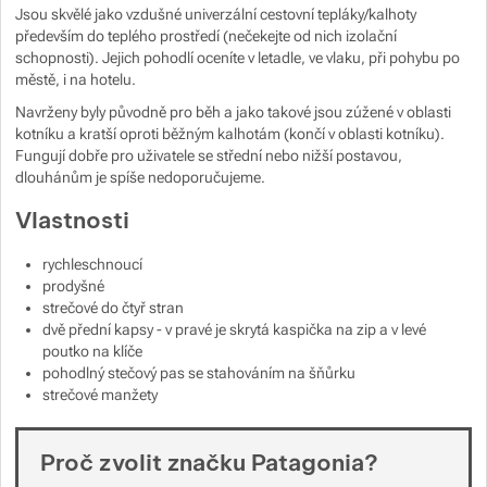
Jsou skvělé jako vzdušné univerzální cestovní tepláky/kalhoty
Zobrazit více
Zobrazit více
především do teplého prostředí (nečekejte od nich izolační
schopnosti). Jejich pohodlí oceníte v letadle, ve vlaku, při pohybu po
městě, i na hotelu.
Zobrazit více
Zobrazit více
Navrženy byly původně pro běh a jako takové jsou zúžené v oblasti
kotníku a kratší oproti běžným kalhotám (končí v oblasti kotníku).
Zobrazit více
Zobrazit více
Fungují dobře pro uživatele se střední nebo nižší postavou,
dlouhánům je spíše nedoporučujeme.
Zobrazit více
Vlastnosti
rychleschnoucí
Zobrazit více
Zobrazit více
prodyšné
Zobrazit více
strečové do čtyř stran
Zobrazit více
Zobrazit více
dvě přední kapsy - v pravé je skrytá kaspička na zip a v levé
poutko na klíče
pohodlný stečový pas se stahováním na šňůrku
Zobrazit více
strečové manžety
Zobrazit více
Proč zvolit značku Patagonia?