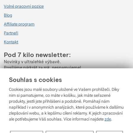
Volné pracovní pozice
Blog
Affiliate program
Partneři
Kontakt
Pod 7 kilo newsletter:
Novinky v ultralehké výbavě.
Posíláme párkrát za rok, nespamujeme!
Souhlas s cookies
Zadejte váš e-mail
Cookies jsou malé soubory uložené ve Vašem prohlížeči. Díky
Odběrem newsletteru souhlasíte se zpracováním
Osobních údajů
.
nim si pamatujeme, co máte v košíku, jak máte seřazené
produkty, jestli jste přihlášeni a podobně. Pomáhají nám
Přihlásit se
například i v anonymních analýzách, které používáme k dalšímu
zlepšování webu, a k lepšímu cílení reklamy. K jejich zpracování
ale potřebujeme Váš souhlas. Více informací najdete
zde
.
© 2026 Pod 7 kilo
běží na
Shopio
Nastavení souhlasů s kategoriemi
Nastavení cookies