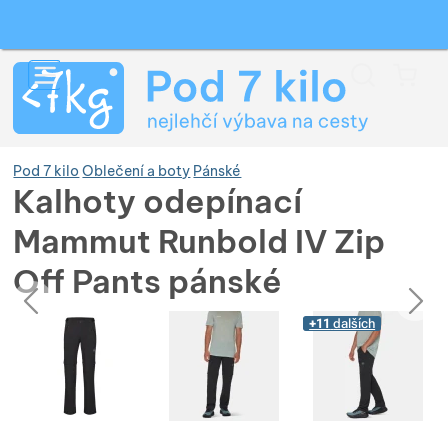
Vyhledávání
Menu
Koš
Pod 7 kilo
Oblečení a boty
Pánské
Kalhoty odepínací
Mammut Runbold IV Zip
Zobrazit více
Off Pants pánské
předchozí
následující
Zobrazit více
Zobrazit více
Fotografie
Fotografie
+11
dalších
Zobrazit více
Zobrazit více
Zobrazit více
Zobrazit více