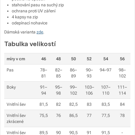
stahování pasu na suchý zip
ochrana proti UV záření
4 kapsy na zip
odepínací nohavice
Dámská varianta
zde
.
Tabulka velikostí
míry v cm
46
48
50
52
54
56
Pas
78–
82–
86–
90–
94–97
98–
81
85
89
93
102
Boky
91–
95–
99–
103–
107–
111–
94
98
102
106
110
114
Vnitřní šev
81,5
82
82,5
83
83,5
84
Vnitřní šev
75,5
76
86,5
77
77,5
78
zkrácené
Vnitřní šev
89,5
90
90,5
91
91,5
-