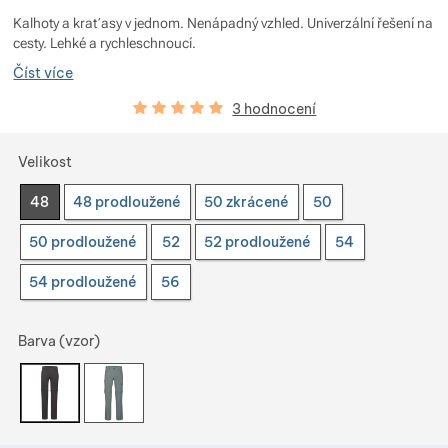
Zobrazit více
Kalhoty a kraťasy v jednom. Nenápadný vzhled. Univerzální řešení na
cesty. Lehké a rychleschnoucí.
Zobrazit více
Číst více
Hodnocení zákazníků
100
%
3 hodnocení
Zobrazit více
Zobrazit více
Vyberte variantu
Velikost
Zobrazit více
48
48 prodloužené
50 zkrácené
50
Zobrazit více
Zobrazit více
50 prodloužené
52
52 prodloužené
54
Zobrazit více
54 prodloužené
56
Zobrazit více
Barva (vzor)
Zobrazit více