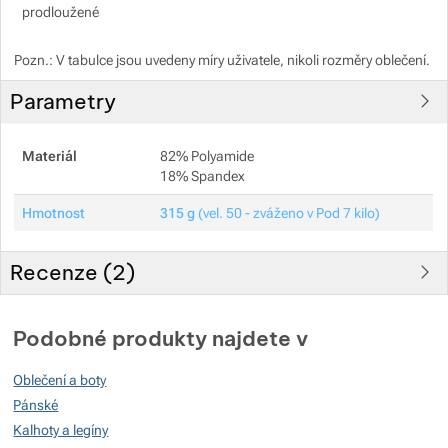
prodloužené
Pozn.: V tabulce jsou uvedeny míry uživatele, nikoli rozměry oblečení.
Parametry
Materiál
82% Polyamide
18% Spandex
Hmotnost
315 g
(vel. 50 - zváženo v Pod 7 kilo)
Recenze (
2
)
Hodnocení zákazníků
Podobné produkty najdete v
100
Oblečení a boty
%
Pánské
Kalhoty a legíny