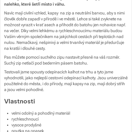
nalehko, které šetří místo i váhu.
Zobrazit více
Zobrazit více
Navíc mají civilní vzhled, kapsy na zip a neutrální barvou, aby s nimi
Zobrazit více
člověk dobře zapadl v přírodě i ve městě. Lehce si také zvyknete na
Zobrazit více
Zobrazit více
Zobrazit více
možnost vyrazit v kraťasech a přihodit do batohu jen nohavice např.
Zobrazit více
na večer. Díky velmi lehkému a rychleschnoucímu materiálu budou
Vaším věrným společníkem na jakýchkoli cestách při teplotách nad
Zobrazit více
Zobrazit více
nulou. Nemačkavý, nešpinivý a velmi trvanlivý materiál je předurčuje
na kratší i dlouhé cesty.
Zobrazit více
Zobrazit více
Pas můžete pomocí suchého zipu nastavit přesně na váš rozměr.
Suchý zip netlačí pod bederním pásem batohu.
Testovali jsme spousty odepínacích kalhot na trhu a tyto jsme
Zobrazit více
vyhodnotili, jako nejlepší cestovní odepínací kalhoty. Jsou univerzálně
použitelné do města, i do přírody, mají kapsy na zip, mají dobrý střih
a jsou velmi pohodlné.
Vlastnosti
Zobrazit více
velmi odolný a pohodlný materiál
rychleschnoucí
Zobrazit více
vysoce prodyšné
poutka na opasek