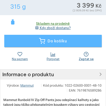
3 399
Kč
315
g
Zobrazit více
Hmotnost v gramech. Téměř všechno zboží pře
(
2 809,09
Kč
bez DPH)
Zobrazit více
Skladem na prodejně
Zobrazit více
Kdy zboží dostanu?
Zobrazit více
Do košíku
Zobrazit více
Zobrazit více
Na seznam
Porovnat
Zeptat se
Zobrazit více
Zobrazit více
Informace o produktu
Zobrazit více
Zobrazit více
Zobrazit více
HUDYsport a.s.
Zobrazit více
Výrobce:
Mammut
Kód produktu:
1022-02600-0001-48-10
Zobrazit více
Bynovec 138, 405 02 Děčín
Zobrazit více
EAN:
7619876589286
info@hudy.cz
https://www.hudy.cz/
Mammut Runbold IV Zip Off Pants jsou odepínací kalhoty a jako
Zobrazit více
Zobrazit více
takové jsou těžko překonatelným kouskem výbavy pro cestování