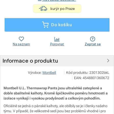
<h4 style="text-a
Zobrazit více
Do košíku
Zobrazit více
Na seznam
Porovnat
Zeptat se
Zobrazit více
Informace o produktu
Zobrazit více
Pod 7 kilo
Zobrazit více
Výrobce:
Montbell
Kód produktu:
2301302bkL
Milady Horákové 546/50, 17000
EAN:
4548801360672
info@pod7kilo.cz
Zobrazit více
https://www.pod7kilo.cz
Montbell U.L. Thermawrap Pants jsou ultralehké zateplené a
dobře sbalitelné kalhoty. Kromě špičkového poměru hmotnosti a
Zobrazit více
Zobrazit více
izolace vynikají i vysokou prodyšností a celkovým pohodlím.
Oficiálně se jedná o pánské kalhoty, ale oblíbily se je i členky našeho
Zobrazit více
Zobrazit více
týmu. V případě, že velikostně sedí jsou bez problémů vhodné i pro