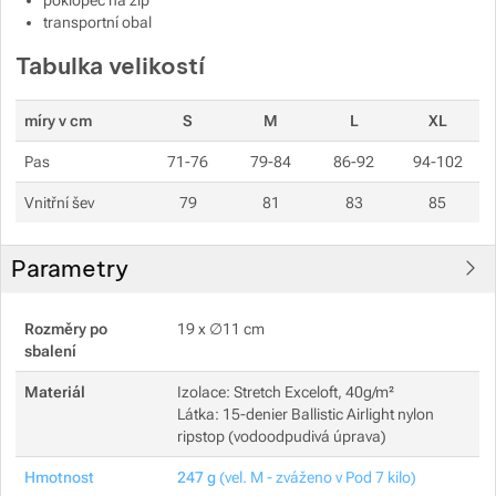
poklopec na zip
transportní obal
Tabulka velikostí
Zobrazit více
míry v cm
S
M
L
XL
Zobrazit více
Pas
71-76
79-84
86-92
94-102
Vnitřní šev
79
81
83
85
Parametry
Rozměry po
19 x ∅11 cm
sbalení
Materiál
Izolace: Stretch Exceloft, 40g/m²
Látka: 15-denier Ballistic Airlight nylon
ripstop (vodoodpudivá úprava)
Hmotnost
247 g
(vel. M - zváženo v Pod 7 kilo)