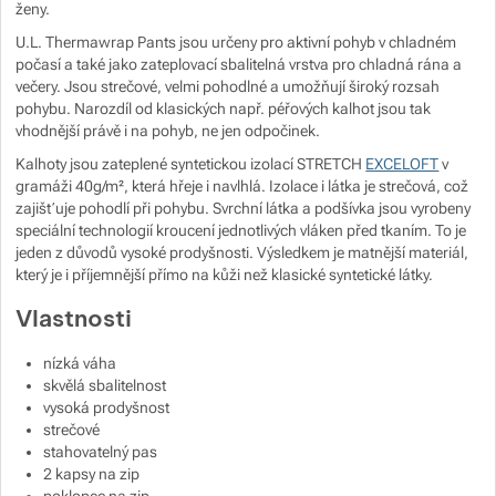
ženy.
Zobrazit více
Zobrazit více
U.L. Thermawrap Pants jsou určeny pro aktivní pohyb v chladném
Zobrazit více
počasí a také jako zateplovací sbalitelná vrstva pro chladná rána a
večery. Jsou strečové, velmi pohodlné a umožňují široký rozsah
Zobrazit více
Zobrazit více
pohybu. Narozdíl od klasických např. péřových kalhot jsou tak
vhodnější právě i na pohyb, ne jen odpočinek.
Zobrazit více
Zobrazit více
Kalhoty jsou zateplené syntetickou izolací STRETCH
EXCELOFT
v
gramáži 40g/m², která hřeje i navlhlá. Izolace i látka je strečová, což
zajišťuje pohodlí při pohybu. Svrchní látka a podšívka jsou vyrobeny
Zobrazit více
Zobrazit více
speciální technologií kroucení jednotlivých vláken před tkaním. To je
Zobrazit více
jeden z důvodů vysoké prodyšnosti. Výsledkem je matnější materiál,
Zobrazit více
Zobrazit více
Zobrazit více
Zobrazit více
který je i příjemnější přímo na kůži než klasické syntetické látky.
Vlastnosti
Zobrazit více
Zobrazit více
nízká váha
skvělá sbalitelnost
Zobrazit více
Zobrazit více
vysoká prodyšnost
strečové
Zobrazit více
stahovatelný pas
2 kapsy na zip