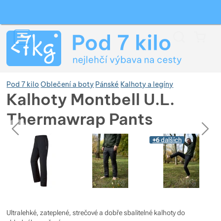
Vyhledávání
Menu
Koš
Pod 7 kilo
Oblečení a boty
Pánské
Kalhoty a legíny
Kalhoty Montbell U.L.
Thermawrap Pants
Zobrazit více
předchozí
následující
Fotografie
Fotografie
+6
dalších
Zobrazit více
Zobrazit více
Zobrazit více
Zobrazit více
Zobrazit více
Zobrazit více
Ultralehké, zateplené, strečové a dobře sbalitelné kalhoty do