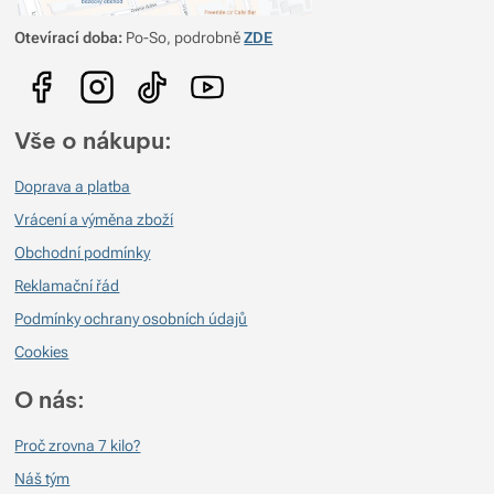
občas ji můžete potkat v kamenné prodejně. Více recenzí, gear listů a tipů
na cesty můžete najít na jejích stránkách Viktorčina Cesta tam
Otevírací doba:
Po-So, podrobně
ZDE
ultraviktorka.net)
Vše o nákupu:
Doprava a platba
Vrácení a výměna zboží
Obchodní podmínky
Reklamační řád
Podmínky ochrany osobních údajů
Cookies
O nás:
Proč zrovna 7 kilo?
Náš tým