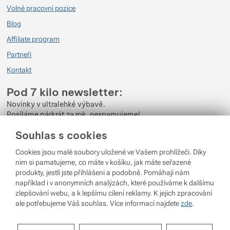
Volné pracovní pozice
Blog
Affiliate program
Partneři
Kontakt
Pod 7 kilo newsletter:
Novinky v ultralehké výbavě.
Posíláme párkrát za rok, nespamujeme!
Souhlas s cookies
Zadejte váš e-mail
Cookies jsou malé soubory uložené ve Vašem prohlížeči. Díky
Odběrem newsletteru souhlasíte se zpracováním
Osobních údajů
.
nim si pamatujeme, co máte v košíku, jak máte seřazené
produkty, jestli jste přihlášeni a podobně. Pomáhají nám
Přihlásit se
například i v anonymních analýzách, které používáme k dalšímu
zlepšování webu, a k lepšímu cílení reklamy. K jejich zpracování
ale potřebujeme Váš souhlas. Více informací najdete
zde
.
© 2026 Pod 7 kilo
běží na
Shopio
Nastavení souhlasů s kategoriemi
Nastavení cookies