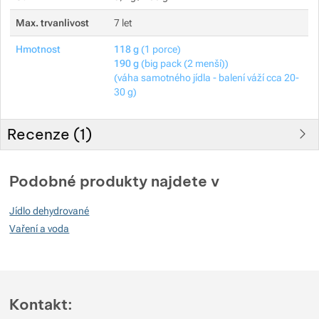
Max. trvanlivost
7 let
Hmotnost
118 g
(1 porce)
190 g
(big pack (2 menší))
(váha samotného jídla - balení váží cca 20-
30 g)
Recenze (
1
)
Hodnocení zákazníků
Podobné produkty najdete v
100
Jídlo dehydrované
%
Vaření a voda
Hodnocení
(
Jak funguje hodnocení
)
Kontakt:
5
100%
Recenzí s hodnocením