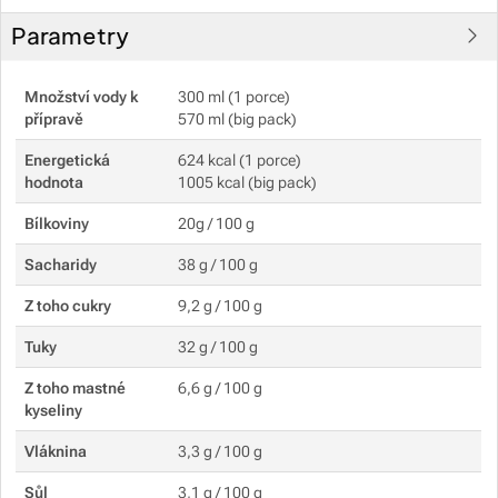
Parametry
Množství vody k
300 ml (1 porce)
přípravě
570 ml (big pack)
Energetická
624 kcal (1 porce)
hodnota
1005 kcal (big pack)
Bílkoviny
20g / 100 g
Sacharidy
38 g / 100 g
Z toho cukry
9,2 g / 100 g
Tuky
32 g / 100 g
Z toho mastné
6,6 g / 100 g
kyseliny
Vláknina
3,3 g / 100 g
Sůl
3,1 g / 100 g