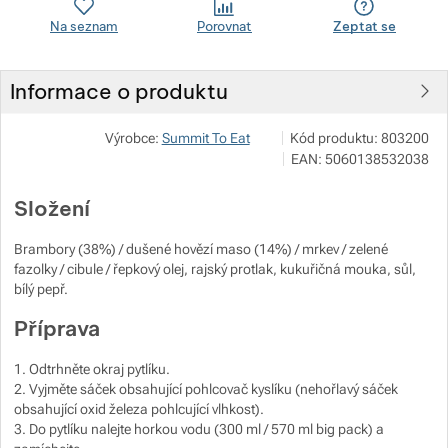
Na seznam
Porovnat
Zeptat se
Zobrazit více
Zobrazit více
Zobrazit více
Informace o produktu
Zobrazit více
Zobrazit více
VERTONE s.r.o.
Zobrazit více
Výrobce:
Summit To Eat
Kód produktu:
803200
Podhorská 240/168 466 02
Zobrazit více
EAN:
5060138532038
info@vertone.cz
Zobrazit více
https://www.vertone.cz/
Složení
Zobrazit více
Zobrazit více
Zobrazit více
Brambory (38%) / dušené hovězí maso (14%) / mrkev / zelené
fazolky / cibule / řepkový olej, rajský protlak, kukuřičná mouka, sůl,
Zobrazit více
bílý pepř.
Příprava
Zobrazit více
1. Odtrhněte okraj pytlíku.
2. Vyjměte sáček obsahující pohlcovač kyslíku (nehořlavý sáček
Zobrazit více
obsahující oxid železa pohlcující vlhkost).
3. Do pytlíku nalejte horkou vodu (300 ml / 570 ml big pack) a