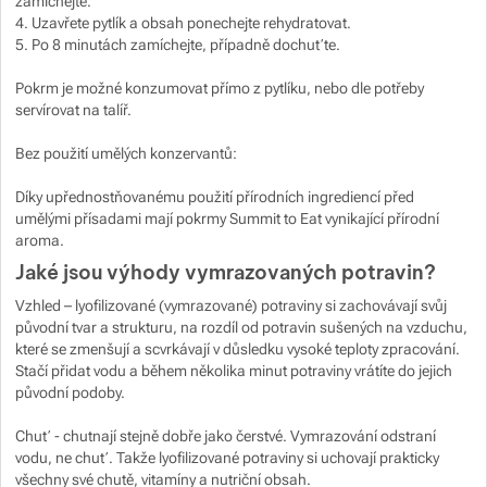
zamíchejte.
4. Uzavřete pytlík a obsah ponechejte rehydratovat.
5. Po 8 minutách zamíchejte, případně dochuťte.
Pokrm je možné konzumovat přímo z pytlíku, nebo dle potřeby
servírovat na talíř.
Bez použití umělých konzervantů:
Díky upřednostňovanému použití přírodních ingrediencí před
umělými přísadami mají pokrmy Summit to Eat vynikající přírodní
aroma.
Jaké jsou výhody vymrazovaných potravin?
Vzhled – lyofilizované (vymrazované) potraviny si zachovávají svůj
původní tvar a strukturu, na rozdíl od potravin sušených na vzduchu,
které se zmenšují a scvrkávají v důsledku vysoké teploty zpracování.
Stačí přidat vodu a během několika minut potraviny vrátíte do jejich
původní podoby.
Chuť - chutnají stejně dobře jako čerstvé. Vymrazování odstraní
vodu, ne chuť. Takže lyofilizované potraviny si uchovají prakticky
všechny své chutě, vitamíny a nutriční obsah.