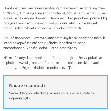
Hmotnost - váží méně než čerstvé. Vymrazováním se potraviny zbaví
98% vody. Tím se výrazně sníží hmotnost, což usnadňuje manipulaci
a snižuje náklady na dopravu. Například 10 kg jahod váží pouze 1 kg
po vymrazení - jednu desetinu své původní váhy! Rychle se však
mohou rehydratovat zpět do své původní hmotnosti.
Dlouhá trvanlivost – vymrazované potraviny lze skladovat po několik
let při pokojové teplotě bez jakéhokoliv poškození nebo
znehodnocení. Záruční doba 7 let od data výroby.
Nízké náklady skladování - protože mohou být uloženy v pokojové
teplotě, nevyžadují nákladné studené nebo chlazené skladovací
prostory, takže je uskladnění mnohem levnější.
Naše zkušenosti
Sáček, který po jídle zbyde skvěle slouží jako uzavíratelný
odpadní pytlík.