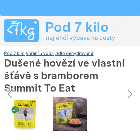
Vyhledávání
Menu
Koš
Pod 7 kilo
Vaření a voda
Jídlo dehydrované
Dušené hovězí ve vlastní
šťávě s bramborem
Zobrazit více
Summit To Eat
předchozí
následující
Zobrazit více
Zobrazit více
Fotografie
Fotografie
Zobrazit více
Zobrazit více
Zobrazit více
Zobrazit více
Zobrazit více
Zobrazit více
Zobrazit více
Zobrazit více