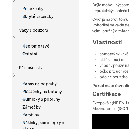
Brýle mohou být sami
Zobrazit více
Peněženky
nepraktický společní
Skryté kapsičky
Cvikr je naproti tom
Pohodlně se vejde tř
Vaky a pouzdra
velmi pružný a zvlád
Vlastnosti
Zobrazit více
Nepromokavé
Ostatní
samotný cvikr vá
sklíčka mají och
vhodný pouze na 
Příslušenství
očko pro uchycen
odolné pouzdro
Zobrazit více
Kapsy na popruhy
Pokud máte čtvrt dio
Pláštěnky na batohy
Certifikace
Gumičky a popruhy
Evropská : (NF EN 1
Zámečky
Mezinárodní : (ISO 
Karabiny
Nášivky, samolepky a
vlajky