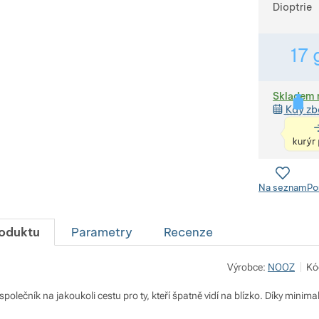
Dioptrie
17
Skladem 
Kdy zb
Na seznam
Po
roduktu
Parametry
Recenze
Výrobce:
NOOZ
Kó
společník na jakoukoli cestu pro ty, kteří špatně vidí na blízko. Díky min