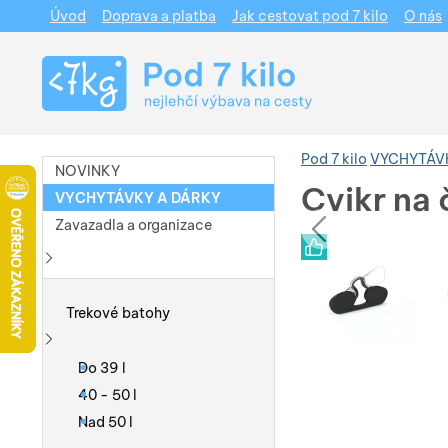
Úvod
Doprava a platba
Jak cestovat pod 7 kilo
O nás
Navigace
Pod 7 kilo
VYCHYTÁV
NOVINKY
Cvikr na
VYCHYTÁVKY A DÁRKY
pře
Zavazadla a organizace
Fotografie
Fotografie
Zobrazit více
Trekové batohy
Zobrazit více
Do 39 l
40 - 50 l
Nad 50 l