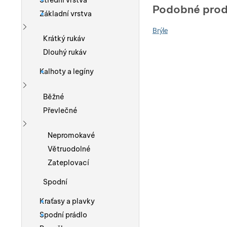
Střední vrstva
Podobné prod
Základní vrstva
Brýle
Zobrazit více
Krátký rukáv
Dlouhý rukáv
Kalhoty a legíny
Zobrazit více
Běžné
Převlečné
Zobrazit více
Nepromokavé
Větruodolné
Zateplovací
Spodní
Kraťasy a plavky
Spodní prádlo