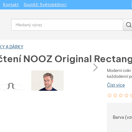
Kontakt
Soutěž: Světoběžníci
Vyhledávání
KY A DÁRKY
 čtení NOOZ Original Rectang
dchozí
následující
Moderní cvikr 
každodenní po
Číst více
Hodnocení zá
0
%
Vybert
Barva (vz