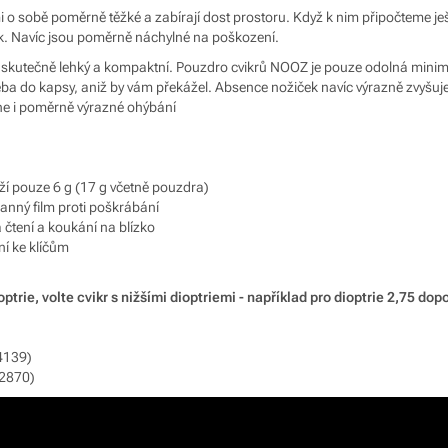
 o sobě poměrně těžké a zabírají dost prostoru. Když k nim připočteme je
k. Navíc jsou poměrně náchylné na poškození.
u skutečně lehký a kompaktní. Pouzdro cvikrů NOOZ je pouze odolná minimal
eba do kapsy, aniž by vám překážel. Absence nožiček navíc výrazně zvyšuje 
ne i poměrně výrazné ohýbání
ží pouze 6 g (17 g včetně pouzdra)
ranný film proti poškrábání
čtení a koukání na blízko
í ke klíčům
ptrie, volte cvikr s nižšími dioptriemi - například pro dioptrie 2,75 do
4139)
12870)