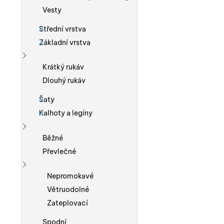
Vesty
Střední vrstva
Základní vrstva
Zobrazit více
Krátký rukáv
Dlouhý rukáv
Šaty
Kalhoty a legíny
Zobrazit více
Běžné
Převlečné
Zobrazit více
Nepromokavé
Větruodolné
Zateplovací
Spodní