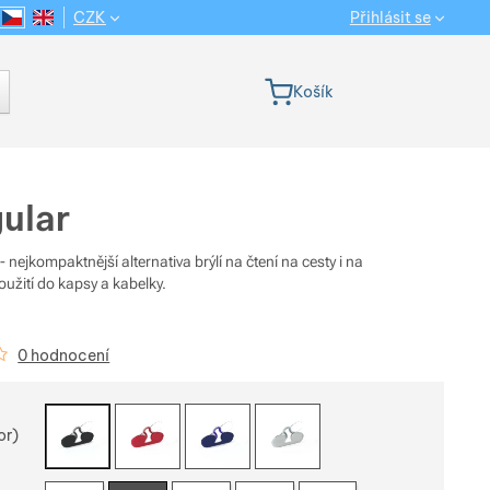
CZK
Přihlásit se
CS
EN
Jazyková verze
Košík
ular
- nejkompaktnější alternativa brýlí na čtení na cesty i na
užití do kapsy a kabelky.
kazníků
0 hodnocení
e variantu
or)