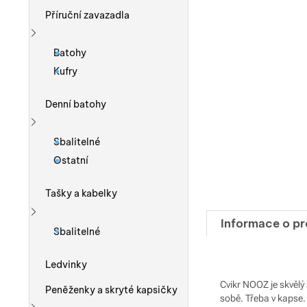
Příruční zavazadla
Zobrazit více
Batohy
Kufry
Denní batohy
Zobrazit více
Sbalitelné
Ostatní
Tašky a kabelky
Informace o p
Zobrazit více
Sbalitelné
Ledvinky
Cvikr NOOZ je skvělý 
Peněženky a skryté kapsičky
sobě. Třeba v kapse.