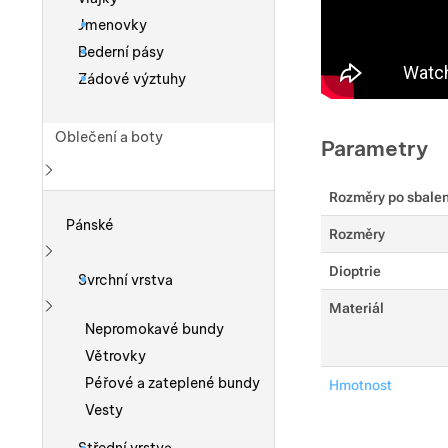
Jmenovky
Bederní pásy
Zádové výztuhy
Oblečení a boty
Parametry
Rozměry po sbalen
Zobrazit více
Pánské
Rozměry
Zobrazit více
Dioptrie
Svrchní vrstva
Materiál
Zobrazit více
Nepromokavé bundy
Větrovky
Péřové a zateplené bundy
Hmotnost
Vesty