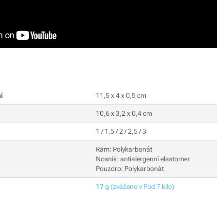
í
11,5 x 4 x 0,5 cm
10,6 x 3,2 x 0,4 cm
1 / 1,5 / 2 / 2,5 / 3
Rám: Polykarbonát
Nosník: antialergenní elastomer
Pouzdro: Polykarbonát
17 g
(zváženo v Pod 7 kilo)