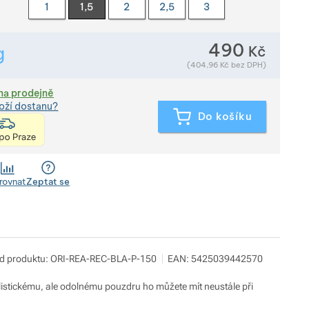
1
1,5
2
2,5
3
490
Kč
g
Zobrazit více
Hmotnost v gramech. Téměř všechno zboží převažujeme přímo
(
404,96
Kč
bez DPH)
na prodejně
oží dostanu?
Do košíku
<h4 style="text-align:left;">platí pro zboží, které m
rovnat
Zeptat se
d produktu:
ORI-REA-REC-BLA-P-150
EAN:
5425039442570
imalistickému, ale odolnému pouzdru ho můžete mít neustále při