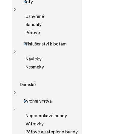
Boty
Zobrazit více
Uzavřené
Sandály
Péřové
Příslušenství k botám
Zobrazit více
Návleky
Nesmeky
Dámské
Zobrazit více
Svrchní vrstva
Zobrazit více
Nepromokavé bundy
Větrovky
Péřové a zateplené bundy