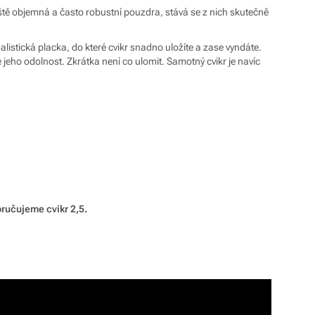
ště objemná a často robustní pouzdra, stává se z nich skutečně
istická placka, do které cvikr snadno uložíte a zase vyndáte.
jeho odolnost. Zkrátka není co ulomit. Samotný cvikr je navíc
poručujeme cvikr 2,5.