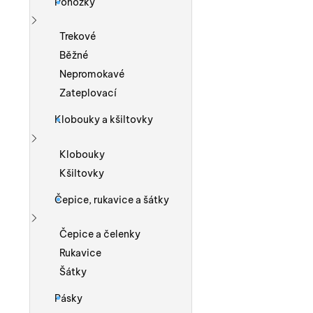
Ponožky
Zobrazit více
Trekové
Běžné
Nepromokavé
Zateplovací
Klobouky a kšiltovky
Zobrazit více
Klobouky
Kšiltovky
Čepice, rukavice a šátky
Zobrazit více
Čepice a čelenky
Rukavice
Šátky
Pásky