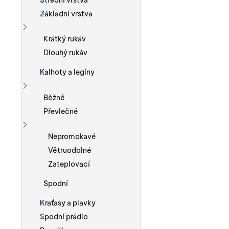
Střední vrstva
Základní vrstva
Zobrazit více
Krátký rukáv
Dlouhý rukáv
Kalhoty a legíny
Zobrazit více
Běžné
Převlečné
Zobrazit více
Nepromokavé
Větruodolné
Zateplovací
Spodní
Kraťasy a plavky
Spodní prádlo