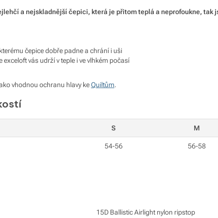
lehčí a nejskladnější čepici, která je přitom teplá a neprofoukne, tak js
y kterému čepice dobře padne a chrání i uši
e exceloft vás udrží v teple i ve vlhkém počasí
ako vhodnou ochranu hlavy ke
Quiltům
.
kostí
S
M
54-56
56-58
15D Ballistic Airlight nylon ripstop