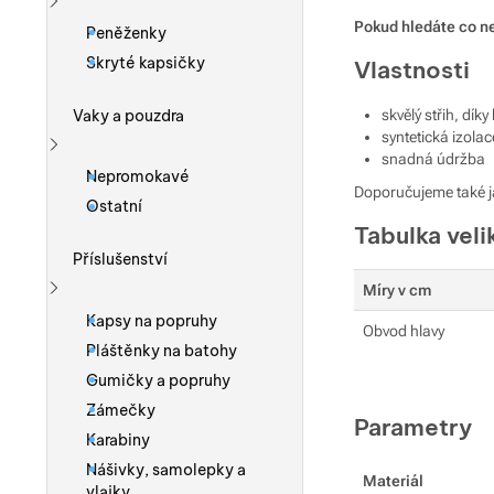
Zobrazit více
Pokud hledáte co nej
Peněženky
Skryté kapsičky
Vlastnosti
skvělý střih, dík
Vaky a pouzdra
syntetická izolac
snadná údržba
Zobrazit více
Nepromokavé
Doporučujeme také j
Ostatní
Tabulka veli
Příslušenství
Míry v cm
Zobrazit více
Kapsy na popruhy
Obvod hlavy
Pláštěnky na batohy
Gumičky a popruhy
Zámečky
Parametry
Karabiny
Nášivky, samolepky a
Materiál
vlajky