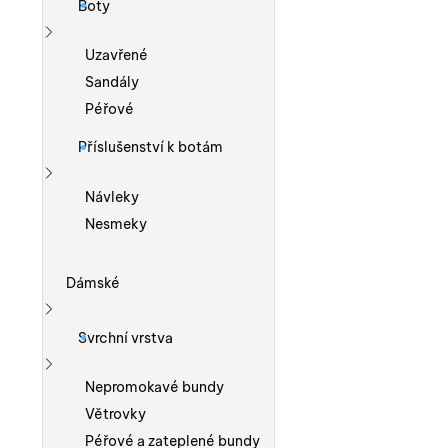
Boty
Zobrazit více
Uzavřené
Sandály
Péřové
Příslušenství k botám
Zobrazit více
Návleky
Nesmeky
Dámské
Zobrazit více
Svrchní vrstva
Zobrazit více
Nepromokavé bundy
Větrovky
Péřové a zateplené bundy