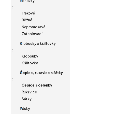
Ponožky
Zobrazit více
Trekové
Běžné
Nepromokavé
Zateplovací
Klobouky a kšiltovky
Zobrazit více
Klobouky
Kšiltovky
Čepice, rukavice a šátky
Zobrazit více
Čepice a čelenky
Rukavice
Šátky
Pásky