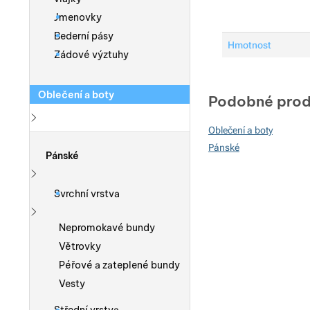
Jmenovky
Bederní pásy
Hmotnost
Zádové výztuhy
Oblečení a boty
Podobné prod
Oblečení a boty
Zobrazit více
Pánské
Pánské
Zobrazit více
Svrchní vrstva
Zobrazit více
Nepromokavé bundy
Větrovky
Péřové a zateplené bundy
Vesty