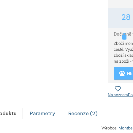
28
Dočasně 
Zboží mom
cestě. Využijte službu Hlídat dostupnost, která Vás upozorní, až bude
zboží skladem. Pro zjištění přesnější dostupnosti
na zboží - 
Hl
Na seznam
Po
roduktu
Parametry
Recenze (
2
)
Výrobce:
Montbel