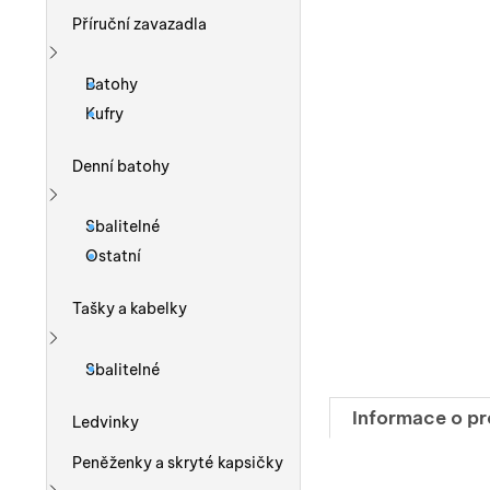
Příruční zavazadla
Zobrazit více
Batohy
Kufry
Denní batohy
Zobrazit více
Sbalitelné
Ostatní
Tašky a kabelky
Zobrazit více
Sbalitelné
Informace o p
Ledvinky
Peněženky a skryté kapsičky