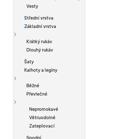
Vesty
Střední vrstva
Základní vrstva
Zobrazit více
Krátký rukáv
Dlouhý rukáv
Šaty
Kalhoty a legíny
Zobrazit více
Běžné
Převlečné
Zobrazit více
Nepromokavé
Větruodolné
Zateplovací
Spodní