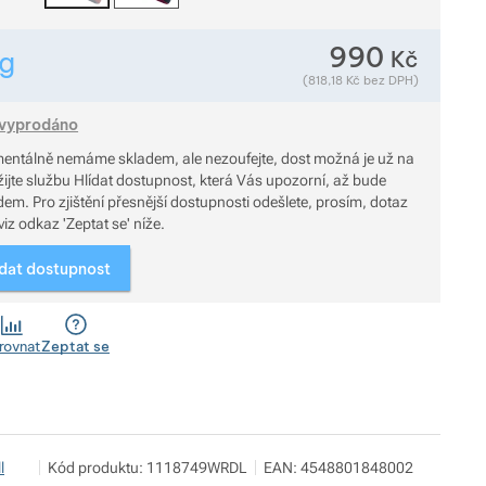
990
Kč
g
Zobrazit více
Hmotnost v gramech. Téměř všechno zboží převažujeme přím
(
818,18
Kč
bez DPH)
Zobrazit více
vyprodáno
entálně nemáme skladem, ale nezoufejte, dost možná je už na
 odešlete, prosím, dotaz
viz odkaz 'Zeptat se' níže.
ídat dostupnost
rovnat
Zeptat se
Pod 7 kilo
Zobrazit více
l
Kód produktu:
1118749WRDL
EAN:
4548801848002
Milady Horákové 546/50, 17000 Praha