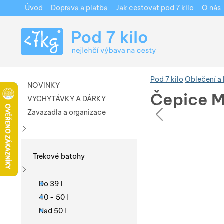
Úvod
Doprava a platba
Jak cestovat pod 7 kilo
O nás
Navigace
Pod 7 kilo
Oblečení a
NOVINKY
Čepice M
VYCHYTÁVKY A DÁRKY
pře
Zavazadla a organizace
Fotografie
Fotografie
Zobrazit více
Trekové batohy
Zobrazit více
Do 39 l
40 - 50 l
Nad 50 l