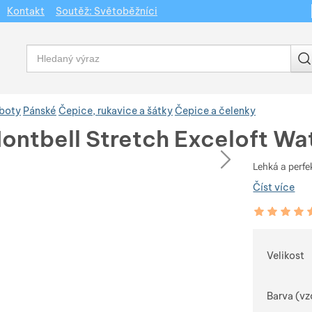
Kontakt
Soutěž: Světoběžníci
Vyhledávání
 boty
Pánské
Čepice, rukavice a šátky
Čepice a čelenky
ontbell Stretch Exceloft Wa
dchozí
následující
Lehká a perfe
Číst více
Hodnocení zá
100
%
Vybert
Velikost
Barva (vz