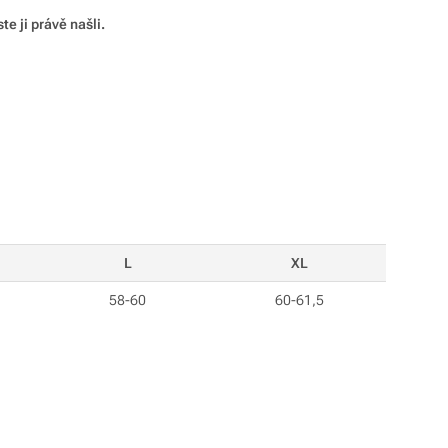
info@pod7kilo.cz
https://www.pod7kilo.cz
te ji právě našli.
L
XL
58-60
60-61,5