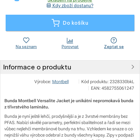
Kdy zboží dostanu?
Zobrazit více
Do košíku
Zobrazit více
Zobrazit více
Zobrazit více
Na seznam
Porovnat
Zeptat se
Zobrazit více
Zobrazit více
Informace o produktu
Pod 7 kilo
Zobrazit více
Zobrazit více
Výrobce:
Montbell
Kód produktu:
2328330bkL
Milady Horákové 546/50, 17000
EAN:
4582755061247
info@pod7kilo.cz
https://www.pod7kilo.cz
Bunda Montbell Versalite Jacket je unikátní nepromokavá bunda
z třívrstvého laminátu.
Zobrazit více
Bunda je nyní ještě lehčí, prodyšnější a je z 3vrstvé membrány bez
PFAS. Nabízí skvělé parametry, perfektní sbalitelnost a řadí se mezi
vůbec nejlehčí membránové bundy na trhu. Vzhledem ke snaze o co
Zobrazit více
nejnižší váhu výrobce odebral z bundy všechny kapsy. Zipy v podpaží