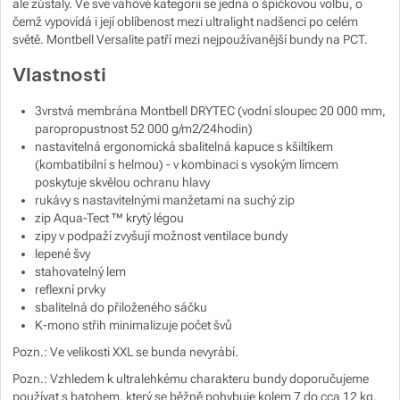
ale zůstaly. Ve své váhové kategorii se jedná o špičkovou volbu, o
čemž vypovídá i její oblíbenost mezi ultralight nadšenci po celém
Zobrazit více
světě. Montbell Versalite patří mezi nejpoužívanější bundy na PCT.
Vlastnosti
Zobrazit více
Zobrazit více
3vrstvá membrána Montbell DRYTEC (vodní sloupec 20 000 mm,
Zobrazit více
paropropustnost 52 000 g/m2/24hodin)
Zobrazit více
nastavitelná ergonomická sbalitelná kapuce s kšiltíkem
(kombatibilní s helmou) - v kombinaci s vysokým límcem
Zobrazit více
Zobrazit více
poskytuje skvělou ochranu hlavy
rukávy s nastavitelnými manžetami na suchý zip
Zobrazit více
zip Aqua-Tect ™ krytý légou
zipy v podpaží zvyšují možnost ventilace bundy
lepené švy
Zobrazit více
Zobrazit více
stahovatelný lem
Zobrazit více
reflexní prvky
sbalitelná do přiloženého sáčku
Zobrazit více
Zobrazit více
K-mono střih minimalizuje počet švů
Pozn.: Ve velikosti XXL se bunda nevyrábí.
Zobrazit více
Pozn.: Vzhledem k ultralehkému charakteru bundy doporučujeme
používat s batohem, který se běžně pohybuje kolem 7 do cca 12 kg.