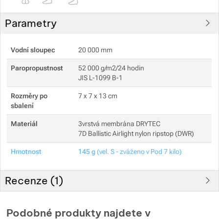
Parametry
Vodní sloupec
20 000 mm
Paropropustnost
52 000 g/m2/24 hodin
JIS L-1099 B-1
Rozměry po
7 x 7 x 13 cm
sbalení
Materiál
3vrstvá membrána DRYTEC
7D Ballistic Airlight nylon ripstop (DWR)
Hmotnost
145 g
(vel. S - zváženo v Pod 7 kilo)
Recenze (
1
)
Hodnocení zákazníků
Podobné produkty najdete v