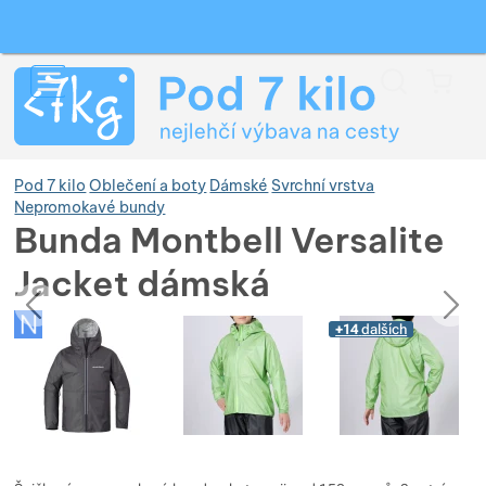
Vyhledávání
Menu
Koš
Pod 7 kilo
Oblečení a boty
Dámské
Svrchní vrstva
Nepromokavé bundy
Bunda Montbell Versalite
Zobrazit více
Jacket dámská
předchozí
následující
Fotografie
Zobrazit více
Zobrazit více
Fotografie
+14
dalších
Zobrazit více
Zobrazit více
Zobrazit více
Zobrazit více
Zobrazit více