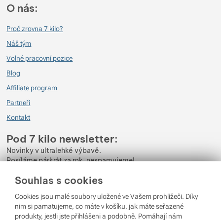
O nás:
Proč zrovna 7 kilo?
Náš tým
Volné pracovní pozice
Blog
Affiliate program
Partneři
Kontakt
Pod 7 kilo newsletter:
Novinky v ultralehké výbavě.
Posíláme párkrát za rok, nespamujeme!
Souhlas s cookies
Zadejte váš e-mail
Cookies jsou malé soubory uložené ve Vašem prohlížeči. Díky
Odběrem newsletteru souhlasíte se zpracováním
Osobních údajů
.
nim si pamatujeme, co máte v košíku, jak máte seřazené
produkty, jestli jste přihlášeni a podobně. Pomáhají nám
Přihlásit se