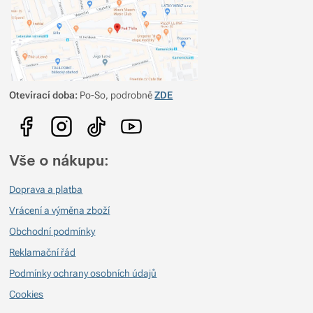
Vyborny material, ochrana pred dažďom a vetrom, nizka vaha. Podla
mňa vhodná pre osoby nižšej postavy kvôli dĺžke bundy.
Ľahká a odolná
Vo všeobecnosti a aj tu platí, ze damske bundy sú kratšie a
nezakrývajú dostatočne telo pred dažďom.
Otevírací doba:
Po-So, podrobně
ZDE
Vše o nákupu:
Doprava a platba
Vrácení a výměna zboží
Obchodní podmínky
Reklamační řád
Podmínky ochrany osobních údajů
Cookies