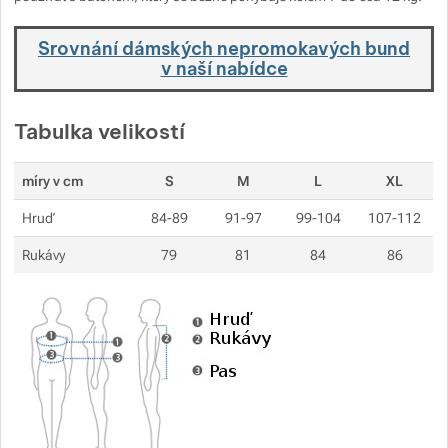
Zobrazit více
Srovnání dámských nepromokavých bund
v naší nabídce
Tabulka velikostí
míry v cm
S
M
L
XL
Hruď
84-89
91-97
99-104
107-112
Rukávy
79
81
84
86