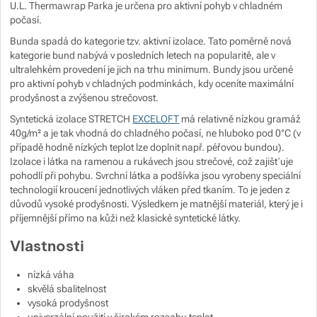
U.L. Thermawrap Parka je určena pro aktivní pohyb v chladném
Zobrazit více
Zobrazit více
počasí.
Bunda spadá do kategorie tzv. aktivní izolace. Tato poměrně nová
kategorie bund nabývá v posledních letech na popularitě, ale v
Zobrazit více
Zobrazit více
Zobrazit více
ultralehkém provedení je jich na trhu minimum. Bundy jsou určené
pro aktivní pohyb v chladných podmínkách, kdy oceníte maximální
Zobrazit více
Zobrazit více
prodyšnost a zvýšenou strečovost.
Syntetická izolace STRETCH
EXCELOFT
má relativně nízkou gramáž
Zobrazit více
40g/m² a je tak vhodná do chladného počasí, ne hluboko pod 0°C (v
Zobrazit více
případě hodně nízkých teplot lze doplnit např. péřovou bundou).
Izolace i látka na ramenou a rukávech jsou strečové, což zajišťuje
Zobrazit více
Zobrazit více
pohodlí při pohybu. Svrchní látka a podšívka jsou vyrobeny speciální
Zobrazit více
technologií kroucení jednotlivých vláken před tkaním. To je jeden z
důvodů vysoké prodyšnosti. Výsledkem je matnější materiál, který je i
Zobrazit více
Zobrazit více
Zobrazit více
Zobrazit více
příjemnější přímo na kůži než klasické syntetické látky.
Vlastnosti
Zobrazit více
Zobrazit více
nízká váha
Zobrazit více
Zobrazit více
skvělá sbalitelnost
vysoká prodyšnost