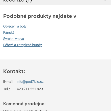
Hodnocení zákazníků
Podobné produkty najdete v
100
Oblečení a boty
%
Pánské
Svrchní vrstva
Péřové a zateplené bundy
Hodnocení
(
Jak funguje hodnocení
)
5
100%
Recenzí s hodnocením
4
0%
Recenzí s hodnocením
Kontakt:
3
0%
Recenzí s hodnocením
E-mail:
info@pod7kilo.cz
2
0%
Recenzí s hodnocením
Tel.:
+420 211 221 829
1
0%
Recenzí s hodnocením
Pro vkládání recenzí je nutné se přihlásit.
Kamenná prodejna: