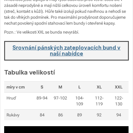
zásadě neprodyšné a mají nižší celkovou úroveň komfortu nošení
(streč, kontakt s kůží). Hůře také izolují pokud navlhnou a nehodí se
tak do vlhkých podmínek. Pro maximální prodyšnost doporučujeme
nechat povolený spodní stahovací lem bundy i otevřené kapsy.
Pozn.: Ve velikosti XXL se bunda nevyrábí.
Srovnání pánských zateplovacích bund v
naší nabídce
Tabulka velikostí
míry v cm
S
M
L
XL
XXL
Hruď
89-94
97-102
104-
112-
122-
109
119
130
Rukávy
84
86
89
92
94