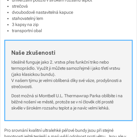
univerzální použití v širokém rozsahu teplot
Zobrazit více
strečová
dvoubodově nastavitelná kapuce
stahovatelný lem
3 kapsy na zip
transportní obal
Zobrazit více
Naše zkušenosti
Zobrazit více
Ideálně funguje jako 2. vrstva přes funkční triko nebo
termoprádlo. Využít ji můžete samozřejmě i jako třetí vrstvu
(jako klasickou bundu).
V našem týmu je velmi oblíbená díky své váze, prodyšnosti a
strečovosti.
Dost možná si Montbell U.L. Thermawrap Parka oblíbíte i na
běžné nošení ve městě, protože se v ní člověk cítí prostě
skvěle v širokém rozsahu teplot a je navíc velmi lehká.
Pro srovnání kvalitní ultralehké péřové bundy jsou při stejné
hmotnosti ještě teplejší a mají vyšší odolnost proti větru. Jsou ale v