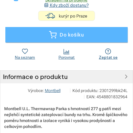
Kdy zboží dostanu?
<h4 style="text-a
Zobrazit více
Zobrazit více
Do košíku
Zobrazit více
Na seznam
Porovnat
Zeptat se
Informace o produktu
Zobrazit více
Pod 7 kilo
Zobrazit více
Výrobce:
Montbell
Kód produktu:
2301299bk24L
Zobrazit více
Milady Horákové 546/50, 17000 P
EAN:
4548801832964
info@pod7kilo.cz
https://www.pod7kilo.cz
Montbell U.L. Thermawrap Parka s hmotností 277 g patří mezi
Zobrazit více
nejlehčí syntetické zateplovací bundy na trhu. Kromě špičkového
poměru hmotnosti a izolace vyniká i vysokou prodyšností a
Zobrazit více
Zobrazit více
celkovým pohodlím.