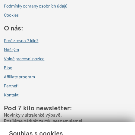
Podmínky ochrany osobních údajů
Cookies
O nás:
Proč zrovna 7 kilo?
Náš tým
Volné pracovní pozice
Blog
Affiliate program
Partneři
Kontakt
Pod 7 kilo newsletter:
Novinky v ultralehké výbavě.
Posíláme párkrát za rok, nespamujeme!
Souhlas s cookies
Zadejte váš e-mail