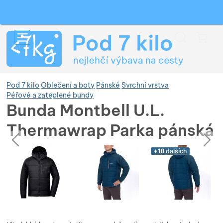
Vyhledávání
Menu
Koš
Pod 7 kilo
Oblečení a boty
Pánské
Svrchní vrstva
Péřové a zateplené bundy
Bunda Montbell U.L.
Zobrazit více
Thermawrap Parka pánská
předchozí
následující
Fotografie
Zobrazit více
Zobrazit více
Fotografie
+10
dalších
Zobrazit více
Zobrazit více
Zobrazit více
Zobrazit více