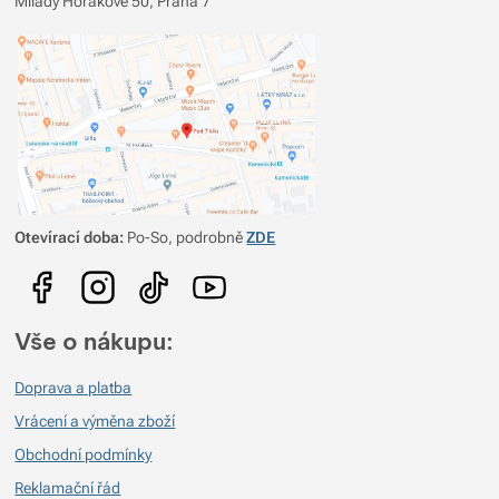
Recenze
Milady Horákové 50, Praha 7
David Nobis
24. 9. 2025 13:00
Na tuto bundu nedám dopustit, lehká, relativně skladná krásně hřeje a to
i pokud se do ní potíte celý den. Jako bonus trvá opravu dlouho, než
začne smrdět. Zatím jsem netestoval hlouběji pod nulou, myslím že tam
už to bude chtít mezi merino tričko a bundu vzít nějaký fleece...
Otevírací doba:
Po-So, podrobně
ZDE
Vše o nákupu:
Doprava a platba
Vrácení a výměna zboží
Obchodní podmínky
Reklamační řád