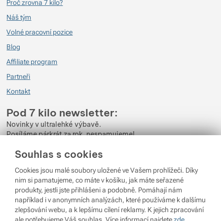
Proč zrovna 7 kilo?
Náš tým
Volné pracovní pozice
Blog
Affiliate program
Partneři
Kontakt
Pod 7 kilo newsletter:
Novinky v ultralehké výbavě.
Posíláme párkrát za rok, nespamujeme!
Souhlas s cookies
Zadejte váš e-mail
Cookies jsou malé soubory uložené ve Vašem prohlížeči. Díky
Odběrem newsletteru souhlasíte se zpracováním
Osobních údajů
.
nim si pamatujeme, co máte v košíku, jak máte seřazené
produkty, jestli jste přihlášeni a podobně. Pomáhají nám
Přihlásit se
například i v anonymních analýzách, které používáme k dalšímu
zlepšování webu, a k lepšímu cílení reklamy. K jejich zpracování
ale potřebujeme Váš souhlas. Více informací najdete
zde
.