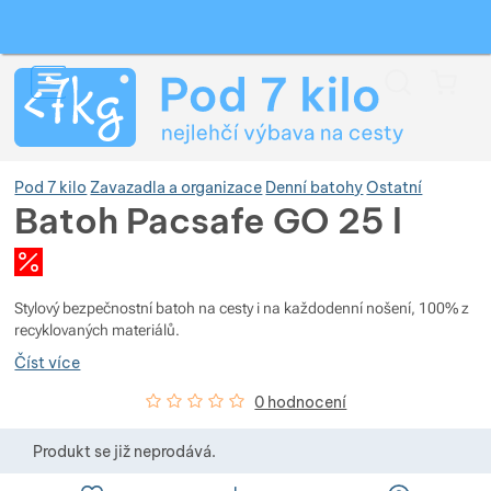
Vyhledávání
Menu
Koš
Pod 7 kilo
Zavazadla a organizace
Denní batohy
Ostatní
Batoh Pacsafe GO 25 l
Fotografie
Zobrazit více
Stylový bezpečnostní batoh na cesty i na každodenní nošení, 100% z
Zobrazit více
recyklovaných materiálů.
Číst více
Zobrazit více
Hodnocení zákazníků
0
%
0 hodnocení
Zobrazit více
Produkt se již neprodává.