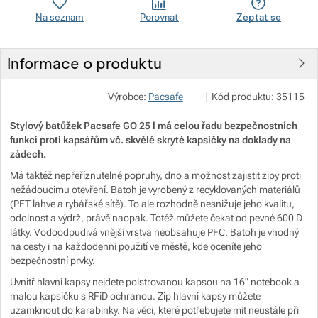
Na seznam
Porovnat
Zeptat se
Informace o produktu
Zobrazit více
SES Sports s. r. o.
Zobrazit více
Výrobce:
Pacsafe
Kód produktu:
35115
Královická 1570 250 01 
info@misfit.cz
https://www.misfit.cz
Stylový batůžek Pacsafe GO 25 l má celou řadu bezpečnostních
funkcí proti kapsářům vč. skvělé skryté kapsičky na doklady na
zádech.
Zobrazit více
Má taktéž nepřeříznutelné popruhy, dno a možnost zajistit zipy proti
nežádoucímu otevření. Batoh je vyrobený z recyklovaných materiálů
Zobrazit více
(PET lahve a rybářské sítě). To ale rozhodně nesnižuje jeho kvalitu,
odolnost a výdrž, právě naopak. Totéž můžete čekat od pevné 600 D
látky. Vodoodpudivá vnější vrstva neobsahuje PFC. Batoh je vhodný
Zobrazit více
na cesty i na každodenní použití ve městě, kde oceníte jeho
bezpečnostní prvky.
Zobrazit více
Uvnitř hlavní kapsy nejdete polstrovanou kapsou na 16" notebook a
malou kapsičku s RFiD ochranou. Zip hlavní kapsy můžete
uzamknout do karabinky. Na věci, které potřebujete mít neustále při
Zobrazit více
Zobrazit více