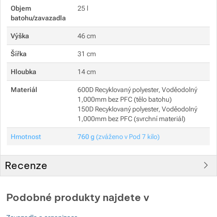
Objem
25 l
Zobrazit více
Zobrazit více
batohu/zavazadla
Výška
46 cm
Zobrazit více
Šířka
31 cm
Zobrazit více
Zobrazit více
Hloubka
14 cm
Materiál
600D Recyklovaný polyester, Voděodolný
Zobrazit více
1,000mm bez PFC (tělo batohu)
150D Recyklovaný polyester, Voděodolný
Zobrazit více
1,000mm bez PFC (svrchní materiál)
Hmotnost
760 g
(zváženo v Pod 7 kilo)
Zobrazit více
Recenze
Pro vkládání recenzí je nutné se přihlásit.
Podobné produkty najdete v
Recenze