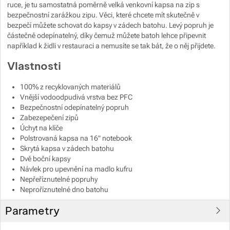
ruce, je tu samostatná poměrně velká venkovní kapsa na zip s
bezpečnostní zarážkou zipu. Věci, které chcete mít skutečně v
Zobrazit více
Zobrazit více
Zobrazit více
Zobrazit více
bezpečí můžete schovat do kapsy v zádech batohu. Levý popruh je
částečně odepínatelný, díky čemuž můžete batoh lehce připevnit
například k židli v restauraci a nemusíte se tak bát, že o něj přijdete.
Zobrazit více
Zobrazit více
Zobrazit více
Vlastnosti
Zobrazit více
Zobrazit více
Zobrazit více
100% z recyklovaných materiálů
Vnější vodoodpudivá vrstva bez PFC
Bezpečnostní odepínatelný popruh
Zobrazit více
Zobrazit více
Zobrazit více
Zabezepečení zipů
Úchyt na klíče
Zobrazit více
Zobrazit více
Polstrovaná kapsa na 16" notebook
Zobrazit více
Skrytá kapsa v zádech batohu
Dvě boční kapsy
Zobrazit více
Zobrazit více
Zobrazit více
Zobrazit více
Návlek pro upevnění na madlo kufru
Nepřeříznutelné popruhy
Neproříznutelné dno batohu
Zobrazit více
Zobrazit více
Parametry
Zobrazit více
Zobrazit více
Zobrazit více
Zobrazit více