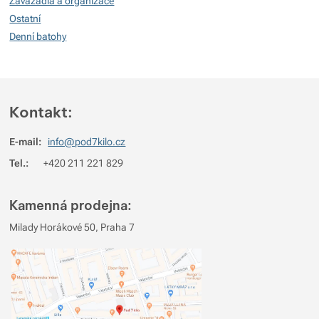
Zavazadla a organizace
Nebyla přidána žádná recenze.
Ostatní
Denní batohy
Kontakt:
E-mail:
info@pod7kilo.cz
Tel.:
+420 211 221 829
Kamenná prodejna:
Milady Horákové 50, Praha 7