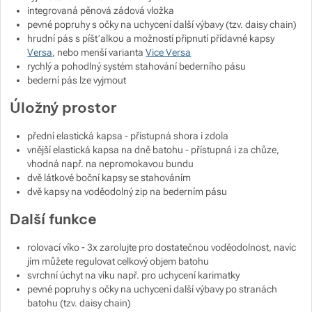
integrovaná pěnová zádová vložka
pevné popruhy s očky na uchycení další výbavy (tzv. daisy chain)
hrudní pás s píšťalkou a možností připnutí přídavné kapsy
Versa
, nebo menší varianta
Vice Versa
rychlý a pohodlný systém stahování bederního pásu
bederní pás lze vyjmout
Úložný prostor
přední elastická kapsa - přístupná shora i zdola
vnější elastická kapsa na dně batohu - přístupná i za chůze,
vhodná např. na nepromokavou bundu
dvě látkové boční kapsy se stahováním
dvě kapsy na voděodolný zip na bederním pásu
Další funkce
rolovací víko - 3x zarolujte pro dostatečnou voděodolnost, navíc
jím můžete regulovat celkový objem batohu
svrchní úchyt na víku např. pro uchycení karimatky
pevné popruhy s očky na uchycení další výbavy po stranách
batohu (tzv. daisy chain)