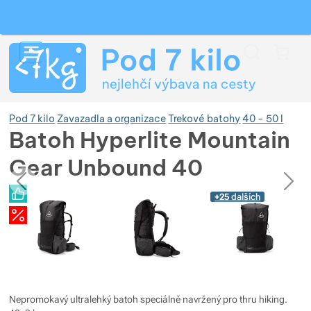
Vyhledávání
Menu
Koš
Pod 7 kilo
Zavazadla a organizace
Trekové batohy
40 - 50 l
Batoh Hyperlite Mountain
Gear Unbound 40
Zobrazit více
předchozí
následující
Fotografie
Fotografie
+25
dalších
Zobrazit více
Nepromokavý ultralehký batoh speciálně navržený pro thru hiking.