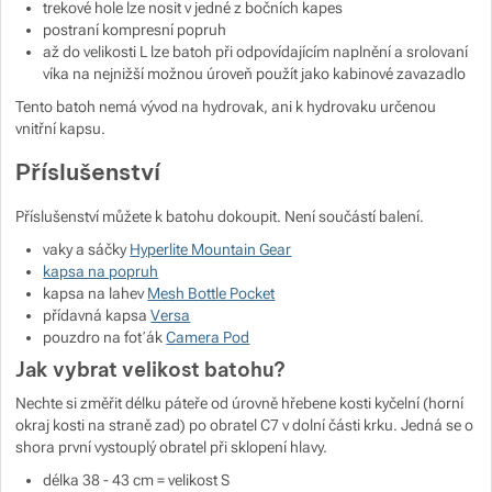
trekové hole lze nosit v jedné z bočních kapes
postraní kompresní popruh
až do velikosti L lze batoh při odpovídajícím naplnění a srolovaní
víka na nejnižší možnou úroveň použít jako kabinové zavazadlo
Tento batoh nemá vývod na hydrovak, ani k hydrovaku určenou
vnitřní kapsu.
Příslušenství
Příslušenství můžete k batohu dokoupit. Není součástí balení.
vaky a sáčky
Hyperlite Mountain Gear
kapsa na popruh
kapsa na lahev
Mesh Bottle Pocket
přídavná kapsa
Versa
pouzdro na foťák
Camera Pod
Jak vybrat velikost batohu?
Nechte si změřit délku páteře od úrovně hřebene kosti kyčelní (horní
okraj kosti na straně zad) po obratel C7 v dolní části krku. Jedná se o
shora první vystouplý obratel při sklopení hlavy.
délka 38 - 43 cm = velikost S