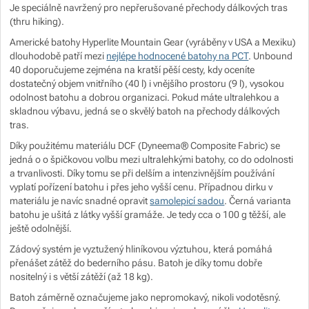
Je speciálně navržený pro nepřerušované přechody dálkových tras
Zobrazit více
Zobrazit více
Zobrazit více
Zobrazit více
(thru hiking).
Americké batohy Hyperlite Mountain Gear (vyráběny v USA a Mexiku)
dlouhodobě patří mezi
nejlépe hodnocené batohy na PCT
. Unbound
Zobrazit více
Zobrazit více
40 doporučujeme zejména na kratší pěší cesty, kdy oceníte
dostatečný objem vnitřního (40 l) i vnějšího prostoru (9 l), vysokou
Zobrazit více
odolnost batohu a dobrou organizaci. Pokud máte ultralehkou a
skladnou výbavu, jedná se o skvělý batoh na přechody dálkových
tras.
Zobrazit více
Zobrazit více
Díky použitému materiálu DCF (Dyneema® Composite Fabric) se
jedná o o špičkovou volbu mezi ultralehkými batohy, co do odolnosti
Zobrazit více
a trvanlivosti. Díky tomu se při delším a intenzivnějším používání
vyplatí pořízení batohu i přes jeho vyšší cenu. Případnou dirku v
materiálu je navíc snadné opravit
samolepicí sadou
. Černá varianta
Zobrazit více
batohu je ušitá z látky vyšší gramáže. Je tedy cca o 100 g těžší, ale
ještě odolnější.
Zobrazit více
Zádový systém je vyztužený hliníkovou výztuhou, která pomáhá
přenášet zátěž do bederního pásu. Batoh je díky tomu dobře
nositelný i s větší zátěží (až 18 kg).
Batoh záměrně označujeme jako nepromokavý, nikoli vodotěsný.