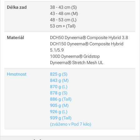
Délka zad
38 - 43 cm (S)
43 - 48 cm (M)
48 - 53 cm (L)
53 cm + (Tall)
Materiál
DCH50 Dyneema® Composite Hybrid 3.8
DCH150 Dyneema® Composite Hybrid
5.1/5.9
100D Dyneema® Gridstop
Dyneema® Stretch Mesh UL
Hmotnost
825 g
(S)
843 g
(M)
870 g
(L)
878 g
(S)
886 g
(Tall)
905 g
(M)
926 g
(L)
939 g
(Tall)
(zváženo v Pod 7 kilo)