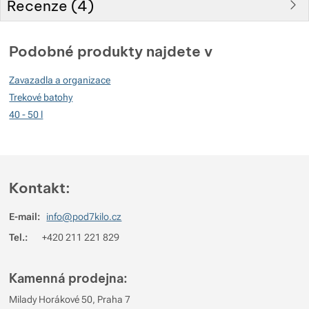
Recenze (
4
)
Hodnocení zákazníků
Podobné produkty najdete v
90
Zavazadla a organizace
%
Trekové batohy
40 - 50 l
Hodnocení
(
Jak funguje hodnocení
)
5
71.428571428571%
Recenzí s hodnocením
Kontakt:
4
14.285714285714%
Recenzí s hodnocením
E-mail:
info@pod7kilo.cz
3
14.285714285714%
Recenzí s hodnocením
Tel.:
+420 211 221 829
2
0%
Recenzí s hodnocením
1
0%
Recenzí s hodnocením
Kamenná prodejna:
Pro vkládání recenzí je nutné se přihlásit.
Milady Horákové 50, Praha 7