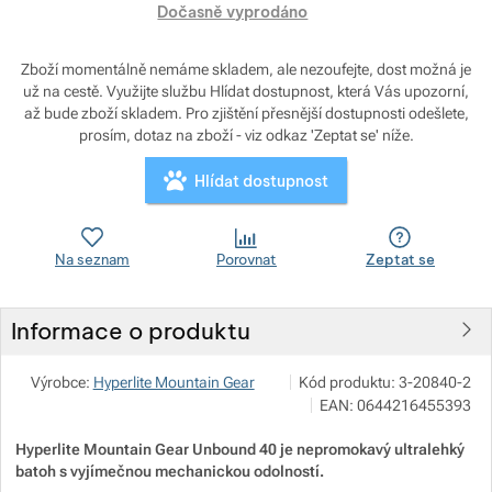
Zobrazit více
Dočasně vyprodáno
Zobrazit více
Zobrazit více
Zboží momentálně nemáme skladem, ale nezoufejte, dost možná je
už na cestě. Využijte službu Hlídat dostupnost, která Vás upozorní,
Zobrazit více
Zobrazit více
Zobrazit více
Zobrazit více
až bude zboží skladem. Pro zjištění přesnější dostupnosti odešlete,
prosím, dotaz na zboží - viz odkaz 'Zeptat se' níže.
Zobrazit více
Zobrazit více
Hlídat dostupnost
Zobrazit více
Zobrazit více
Zobrazit více
Zobrazit více
Na seznam
Porovnat
Zeptat se
Zobrazit více
Zobrazit více
Zobrazit více
Informace o produktu
Zobrazit více
Zobrazit více
Zobrazit více
Pod 7 kilo
Zobrazit více
Výrobce:
Hyperlite Mountain Gear
Kód produktu:
3-20840-2
Milady Horákové 546/50, 170
Zobrazit více
EAN:
0644216455393
Zobrazit více
Zobrazit více
Zobrazit více
info@pod7kilo.cz
https://www.pod7kilo.cz
Hyperlite Mountain Gear Unbound 40 je nepromokavý ultralehký
Zobrazit více
Zobrazit více
batoh s vyjímečnou mechanickou odolností.