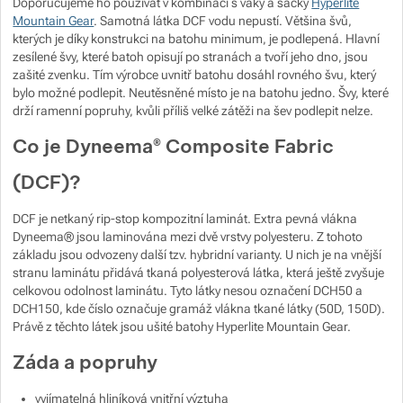
Doporučujeme ho používat v kombinaci s vaky a sáčky
Hyperlite
Mountain Gear
. Samotná látka DCF vodu nepustí. Většina švů,
kterých je díky konstrukci na batohu minimum, je podlepená. Hlavní
zesílené švy, které batoh opisují po stranách a tvoří jeho dno, jsou
zašité zvenku. Tím výrobce uvnitř batohu dosáhl rovného švu, který
bylo možné podlepit. Neutěsněné místo je na batohu jedno. Švy, které
drží ramenní popruhy, kvůli příliš velké zátěži na šev podlepit nelze.
Co je Dyneema® Composite Fabric
(DCF)?
DCF je netkaný rip-stop kompozitní laminát. Extra pevná vlákna
Dyneema® jsou laminována mezi dvě vrstvy polyesteru. Z tohoto
základu jsou odvozeny další tzv. hybridní varianty. U nich je na vnější
stranu laminátu přidává tkaná polyesterová látka, která ještě zvyšuje
celkovou odolnost laminátu. Tyto látky nesou označení DCH50 a
DCH150, kde číslo označuje gramáž vlákna tkané látky (50D, 150D).
Právě z těchto látek jsou ušité batohy Hyperlite Mountain Gear.
Záda a popruhy
vyjímatelná hliníková vnitřní výztuha